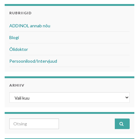
RUBRIIGID
ADDINOL annab nõu
Blogi
Õlidoktor
Persoonilood/Intervjuud
ARHIIV
Arhiiv
Search for: